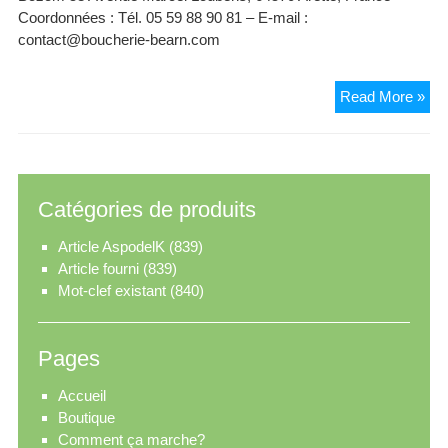
Coordonnées : Tél. 05 59 88 90 81 – E-mail :
contact@boucherie-bearn.com
Bou
Read More »
Ba
Béa
Catégories de produits
Article AspodelK
(839)
Article fourni
(839)
Mot-clef existant
(840)
Pages
Accueil
Boutique
Comment ça marche?