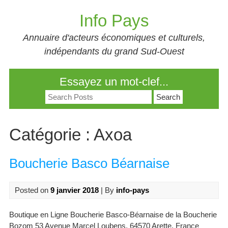
Skip
Info Pays
to
content
Annuaire d'acteurs économiques et culturels,
indépendants du grand Sud-Ouest
Essayez un mot-clef...
Search
for:
Catégorie :
Axoa
Boucherie Basco Béarnaise
Posted on
9 janvier 2018
| By
info-pays
Boutique en Ligne Boucherie Basco-Béarnaise de la Boucherie
Bozom 53 Avenue Marcel Loubens, 64570 Arette, France