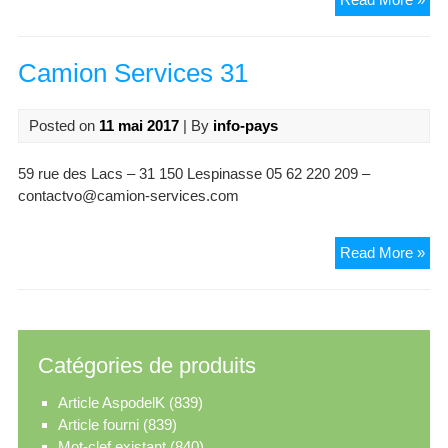
Sto
Indu
–
Camion Services 31
MS
Posted on
11 mai 2017
| By
info-pays
59 rue des Lacs – 31 150 Lespinasse 05 62 220 209 –
contactvo@camion-services.com
Ca
Read More »
Ser
31
Catégories de produits
Article AspodelK
(839)
Article fourni
(839)
Mot-clef existant
(840)