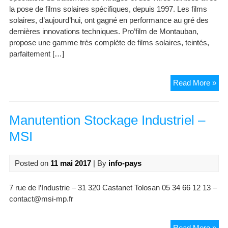
la pose de films solaires spécifiques, depuis 1997. Les films
solaires, d’aujourd’hui, ont gagné en performance au gré des
dernières innovations techniques. Pro’film de Montauban,
propose une gamme très complète de films solaires, teintés,
parfaitement […]
Pro
Read More »
Manutention Stockage Industriel –
MSI
Posted on
11 mai 2017
| By
info-pays
7 rue de l’Industrie – 31 320 Castanet Tolosan 05 34 66 12 13 –
contact@msi-mp.fr
Man
Read More »