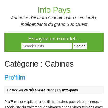
Skip
Info Pays
to
content
Annuaire d'acteurs économiques et culturels,
indépendants du grand Sud-Ouest
Essayez un mot-clef...
Search
for:
Catégorie :
Cabines
Pro’film
Posted on
28 décembre 2022
| By
info-pays
Pro’Film est Applicateur de films solaires pour vitres teintées –
spécialiste du traitement de vitrages et des vitres teintées avec