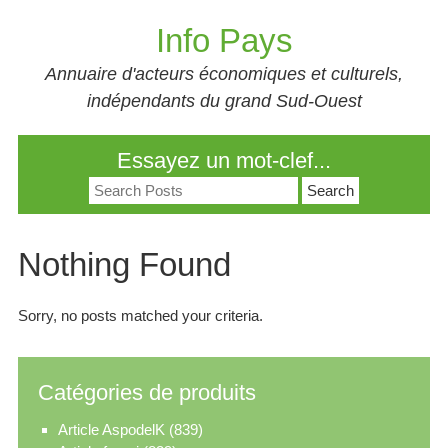
Skip
Info Pays
to
content
Annuaire d'acteurs économiques et culturels,
indépendants du grand Sud-Ouest
Essayez un mot-clef...
Search
for:
Nothing Found
Sorry, no posts matched your criteria.
Catégories de produits
Article AspodelK
(839)