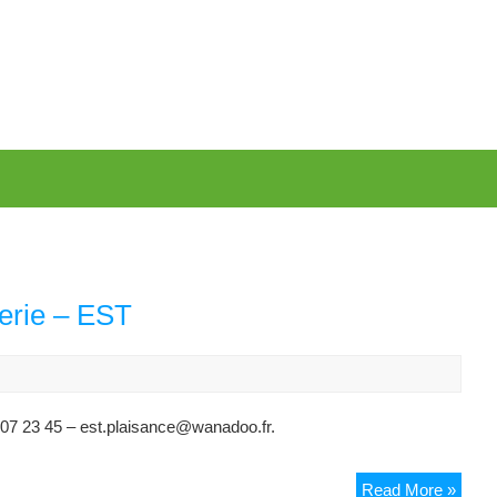
rerie – EST
 07 23 45 – est.plaisance@wanadoo.fr.
Entre
Read More »