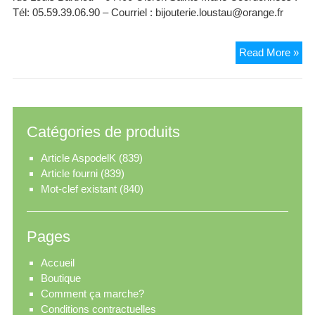
Tél: 05.59.39.06.90 – Courriel : bijouterie.loustau@orange.fr
Bij
Read More »
Ba
Catégories de produits
Article AspodelK
(839)
Article fourni
(839)
Mot-clef existant
(840)
Pages
Accueil
Boutique
Comment ça marche?
Conditions contractuelles