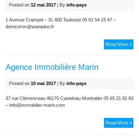
Posted on
12 mai 2017
| By
info-pays
1 Avenue Crampel – 31 400 Toulouse 05 61 54 15 47 –
domicimm@wanadoo.fr
Do
Read More »
Agence Immobilière Marin
Posted on
10 mai 2017
| By
info-pays
37 rue Clémenceau 46170 Castelnau Montratier 05 65 21 82 83
– info@immobilier-marin.com
Ag
Read More »
Imm
Mar