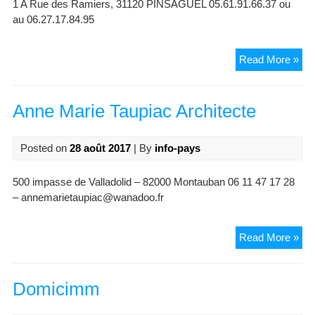
1 A Rue des Ramiers, 31120 PINSAGUEL 05.61.91.66.37 ou
au 06.27.17.84.95
Maî
Read More »
Nat
Phi
Tre
Anne Marie Taupiac Architecte
–
Avo
Posted on
28 août 2017
| By
info-pays
500 impasse de Valladolid – 82000 Montauban 06 11 47 17 28
– annemarietaupiac@wanadoo.fr
An
Read More »
Mar
Tau
Arc
Domicimm