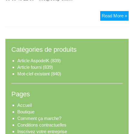
Sc
Read More »
Cite
Catégories de produits
Article AspodelK
(839)
Article fourni
(839)
Mot-clef existant
(840)
Pages
Accueil
Boutique
Comment ça marche?
Conditions contractuelles
Inscrivez votre entreprise