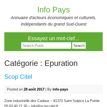
Skip
Info Pays
to
content
Annuaire d'acteurs économiques et culturels,
indépendants du grand Sud-Ouest
Essayez un mot-clef...
Search
for:
Catégorie :
Epuration
Scop Citel
Posted on
28 août 2017
| By
info-pays
Zone industrielle des Cadaux – 81370 Saint Sulpice La Pointe
05 63 40 21 30 – info@scop-citel.fr