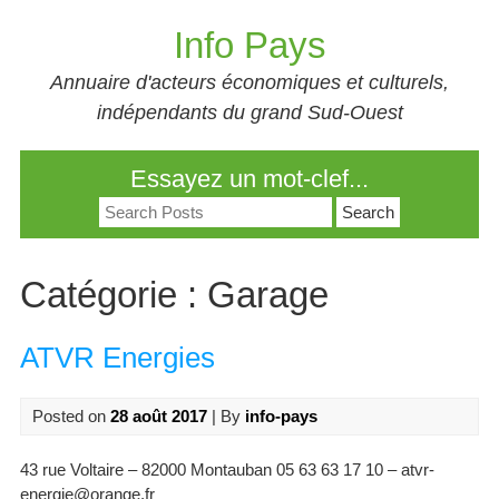
Skip
Info Pays
to
content
Annuaire d'acteurs économiques et culturels,
indépendants du grand Sud-Ouest
Essayez un mot-clef...
Search
for:
Catégorie :
Garage
ATVR Energies
Posted on
28 août 2017
| By
info-pays
43 rue Voltaire – 82000 Montauban 05 63 63 17 10 – atvr-
energie@orange.fr