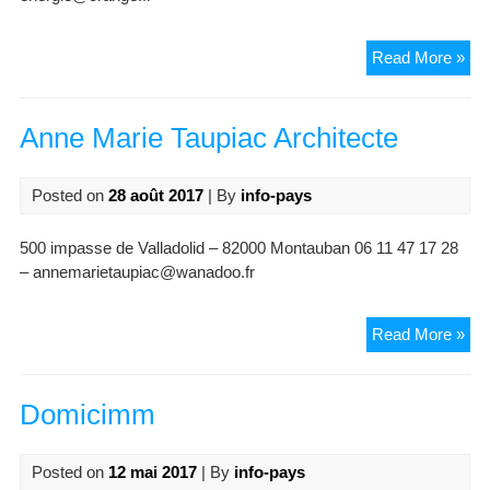
AT
Read More »
Ene
Anne Marie Taupiac Architecte
Posted on
28 août 2017
| By
info-pays
500 impasse de Valladolid – 82000 Montauban 06 11 47 17 28
– annemarietaupiac@wanadoo.fr
An
Read More »
Mar
Tau
Arc
Domicimm
Posted on
12 mai 2017
| By
info-pays