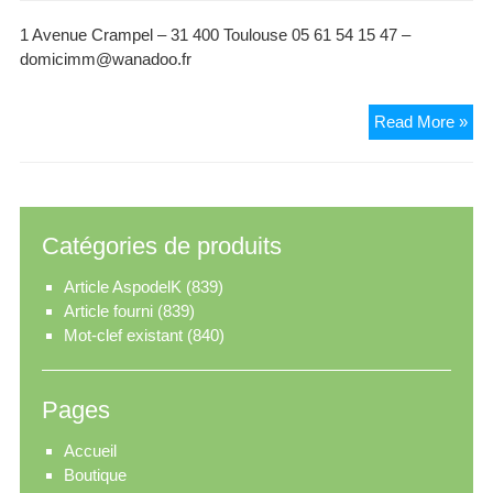
1 Avenue Crampel – 31 400 Toulouse 05 61 54 15 47 –
domicimm@wanadoo.fr
Do
Read More »
Catégories de produits
Article AspodelK
(839)
Article fourni
(839)
Mot-clef existant
(840)
Pages
Accueil
Boutique