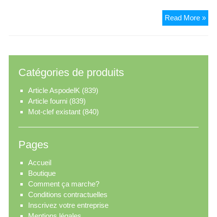
Ag
Read More »
Imm
Mar
Catégories de produits
Article AspodelK
(839)
Article fourni
(839)
Mot-clef existant
(840)
Pages
Accueil
Boutique
Comment ça marche?
Conditions contractuelles
Inscrivez votre entreprise
Mentions légales