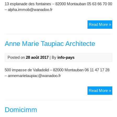
13 esplanade des fontaines – 82000 Montauban 05 63 66 70 00
– alpha.immob@wanadoo.fr
Ag
Read More »
Alp
Imm
Anne Marie Taupiac Architecte
Posted on
28 août 2017
| By
info-pays
500 impasse de Valladolid – 82000 Montauban 06 11 47 17 28
– annemarietaupiac@wanadoo.fr
An
Read More »
Mar
Tau
Arc
Domicimm