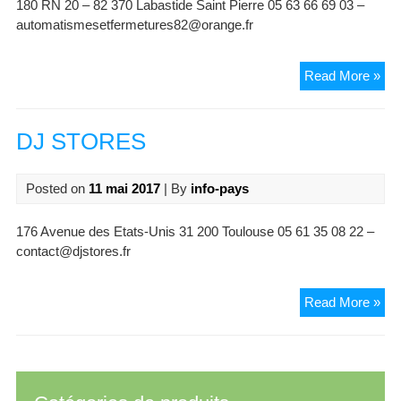
180 RN 20 – 82 370 Labastide Saint Pierre 05 63 66 69 03 –
automatismesetfermetures82@orange.fr
Aut
Read More »
et
Fer
82
DJ STORES
–
AF
Posted on
11 mai 2017
| By
info-pays
176 Avenue des Etats-Unis 31 200 Toulouse 05 61 35 08 22 –
contact@djstores.fr
DJ
Read More »
ST