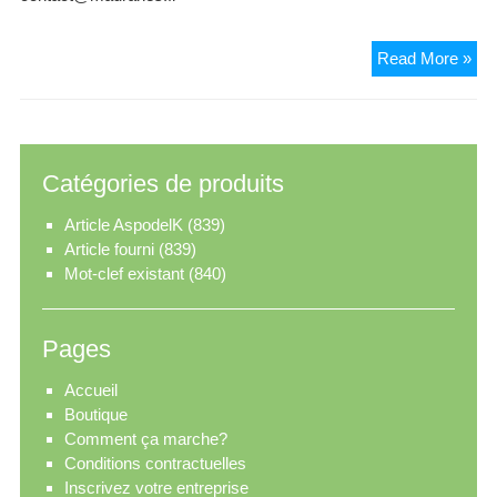
Ma
Read More »
Ma
Catégories de produits
Article AspodelK
(839)
Article fourni
(839)
Mot-clef existant
(840)
Pages
Accueil
Boutique
Comment ça marche?
Conditions contractuelles
Inscrivez votre entreprise