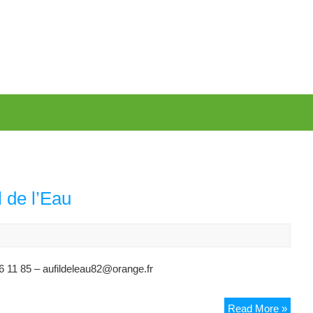
 de l’Eau
6 11 85 – aufildeleau82@orange.fr
Resta
Read More »