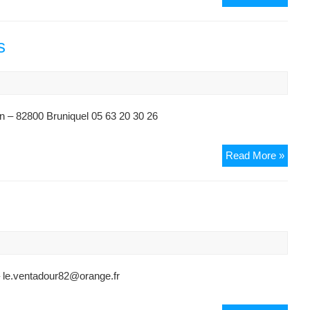
Gast
Au
Fil
s
de
l’Eau
on – 82800 Bruniquel 05 63 20 30 26
Resta
Read More »
Le
Délic
des
Papil
– le.ventadour82@orange.fr