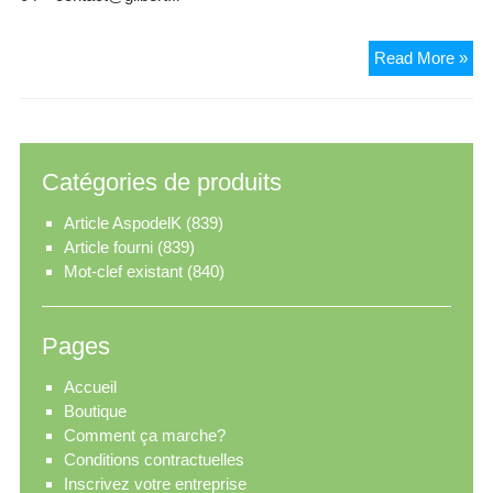
Gil
Read More »
Pol
SA
Catégories de produits
Article AspodelK
(839)
Article fourni
(839)
Mot-clef existant
(840)
Pages
Accueil
Boutique
Comment ça marche?
Conditions contractuelles
Inscrivez votre entreprise