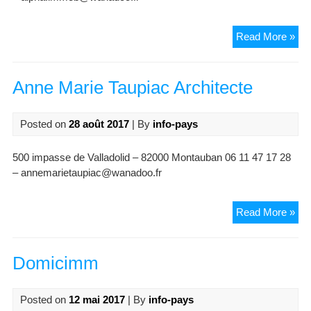
Ag
Read More »
Alp
Imm
Anne Marie Taupiac Architecte
Posted on
28 août 2017
| By
info-pays
500 impasse de Valladolid – 82000 Montauban 06 11 47 17 28
– annemarietaupiac@wanadoo.fr
An
Read More »
Mar
Tau
Arc
Domicimm
Posted on
12 mai 2017
| By
info-pays