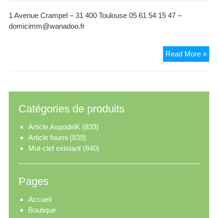
1 Avenue Crampel – 31 400 Toulouse 05 61 54 15 47 –
domicimm@wanadoo.fr
Do
Read More »
Catégories de produits
Article AspodelK
(839)
Article fourni
(839)
Mot-clef existant
(840)
Pages
Accueil
Boutique