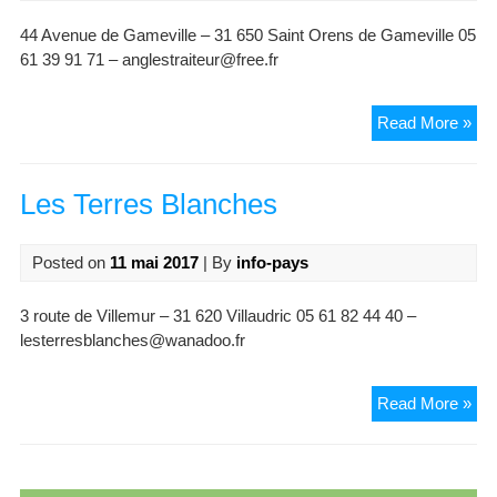
44 Avenue de Gameville – 31 650 Saint Orens de Gameville 05
61 39 91 71 – anglestraiteur@free.fr
Ang
Read More »
Tra
Les Terres Blanches
Posted on
11 mai 2017
| By
info-pays
3 route de Villemur – 31 620 Villaudric 05 61 82 44 40 –
lesterresblanches@wanadoo.fr
Le
Read More »
Ter
Bla