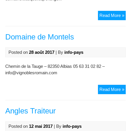
Do
Read More »
de
Cau
Domaine de Montels
Posted on
28 août 2017
| By
info-pays
Chemin de la Tauge – 82350 Albias 05 63 31 02 82 –
info@vignoblesromain.com
Do
Read More »
de
Mon
Angles Traiteur
Posted on
12 mai 2017
| By
info-pays