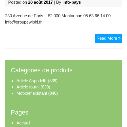
Posted on
28 août 2017
| By
info-pays
230 Avenue de Paris – 82 000 Montauban 05 63 66 14 00 –
info@groupewiphi.fr
Gr
Read More »
Wip
Catégories de produits
Article AspodelK
(839)
Article fourni
(839)
Mot-clef existant
(840)
Pages
Accueil