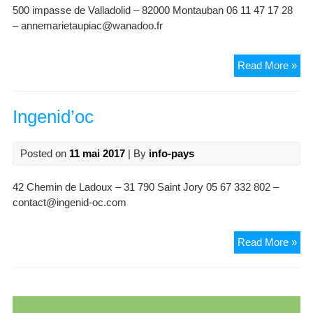
500 impasse de Valladolid – 82000 Montauban 06 11 47 17 28
– annemarietaupiac@wanadoo.fr
An
Read More »
Mar
Tau
Arc
Ingenid’oc
Posted on
11 mai 2017
| By
info-pays
42 Chemin de Ladoux – 31 790 Saint Jory 05 67 332 802 –
contact@ingenid-oc.com
Ing
Read More »