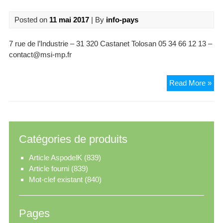
Posted on
11 mai 2017
| By
info-pays
7 rue de l’Industrie – 31 320 Castanet Tolosan 05 34 66 12 13 –
contact@msi-mp.fr
Man
Read More »
Sto
Indu
–
MS
Catégories de produits
Article AspodelK
(839)
Article fourni
(839)
Mot-clef existant
(840)
Pages