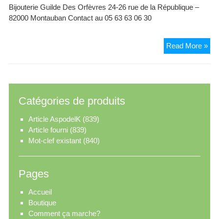
Bijouterie Guilde Des Orfèvres 24-26 rue de la République –
82000 Montauban Contact au 05 63 63 06 30
Bij
Read More »
Gui
de
Orf
Catégories de produits
Article AspodelK
(839)
Article fourni
(839)
Mot-clef existant
(840)
Pages
Accueil
Boutique
Comment ça marche?