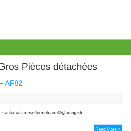
ros Pièces détachées
 – AF82
03 – automatismesetfermetures82@orange.fr
Auto
Read More »