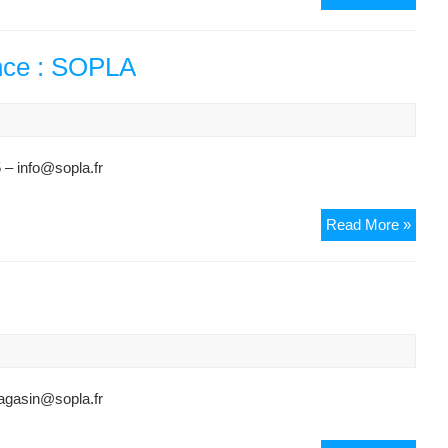
et
Ferme
82
nce : SOPLA
–
AF82
 – info@sopla.fr
Sud
Read More »
Oues
Poids
Lourd
Assis
:
SOP
agasin@sopla.fr