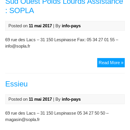
Sud Ouest Poids Lourds Assistance
: SOPLA
Posted on
11 mai 2017
| By
info-pays
69 rue des Lacs – 31 150 Lespinasse Fax: 05 34 27 01 55 –
info@sopla.fr
Su
Read More »
Ou
Poi
Lou
Essieu
Ass
:
Posted on
11 mai 2017
| By
info-pays
SO
69 rue des Lacs – 31 150 Lespinasse 05 34 27 50 50 –
magasin@sopla.fr