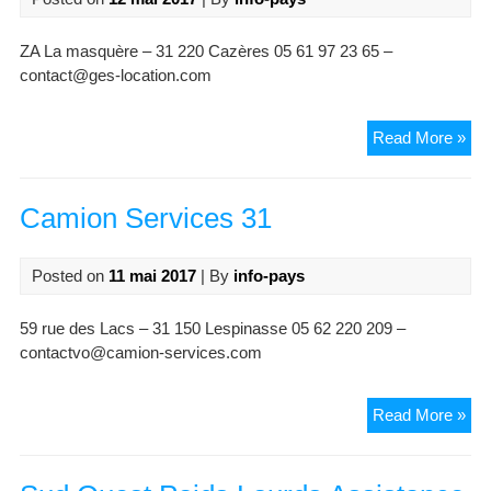
ZA La masquère – 31 220 Cazères 05 61 97 23 65 –
contact@ges-location.com
Gar
Read More »
Equ
Ser
:
Camion Services 31
GE
Loc
Posted on
11 mai 2017
| By
info-pays
59 rue des Lacs – 31 150 Lespinasse 05 62 220 209 –
contactvo@camion-services.com
Ca
Read More »
Ser
31