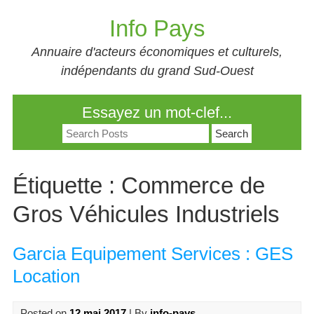
Skip
Info Pays
to
content
Annuaire d'acteurs économiques et culturels,
indépendants du grand Sud-Ouest
Essayez un mot-clef...
Search
for:
Étiquette :
Commerce de
Gros Véhicules Industriels
Garcia Equipement Services : GES
Location
Posted on
12 mai 2017
| By
info-pays