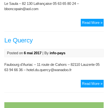
Le Saula – 82 130 Lafrançaise 05 63 65 80 24 –
bboncopain@aol.com
La
Read More »
Ma
du
Sau
Le Quercy
Posted on
6 mai 2017
| By
info-pays
Faubourg d’Auriac – 11 route de Cahors – 82110 Lauzerte 05
63 94 66 36 – hotel.du.quercy@wanadoo.fr
Le
Read More »
Qu