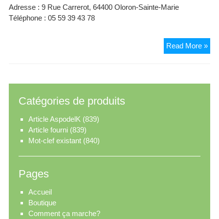
Adresse : 9 Rue Carrerot, 64400 Oloron-Sainte-Marie
Téléphone : 05 59 39 43 78
Hôt
Read More »
Le
Bris
Olo
Catégories de produits
Article AspodelK
(839)
Article fourni
(839)
Mot-clef existant
(840)
Pages
Accueil
Boutique
Comment ça marche?