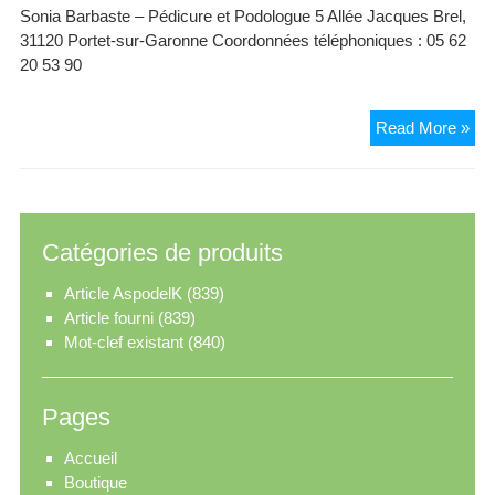
Sonia Barbaste – Pédicure et Podologue 5 Allée Jacques Brel,
31120 Portet-sur-Garonne Coordonnées téléphoniques : 05 62
20 53 90
Son
Read More »
Bar
Péd
Pod
Catégories de produits
Article AspodelK
(839)
Article fourni
(839)
Mot-clef existant
(840)
Pages
Accueil
Boutique