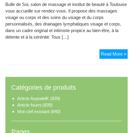
Bulle de Soi, salon de massage et institut de beauté à Toulouse
vous accueille sur rendez-vous. Il propose des massages
visage ou corps et des soins du visage et du corps
personnalisés, des drainages lymphatiques visage et corps,
dans un cadre original et intimiste propice au bien-être, à la
détente et à la sérénité. Tous […]
Bul
Read More »
de
Soi
Tou
Catégories de produits
Article AspodelK
(839)
Article fourni
(839)
Mot-clef existant
(840)
Pages