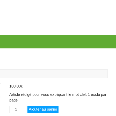
100,00
€
Article rédigé pour vous expliquant le mot clef; 1 exclu par
page
quantité
Ajouter au panier
de