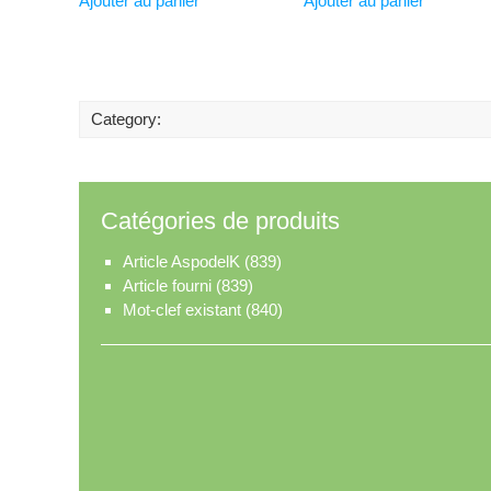
Ajouter au panier
Ajouter au panier
Category:
Catégories de produits
Article AspodelK
(839)
Article fourni
(839)
Mot-clef existant
(840)