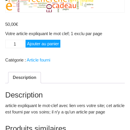
50,00
€
Votre article expliquant le mot clef; 1 exclu par page
quantité
Ajouter au panier
de
Brise-
Catégorie :
Article fourni
vue
Description
Description
article expliquant le mot-clef avec lien vers votre site; cet article
est fourni par vos soins; il n’y a qu’un article par page
Produits similaires