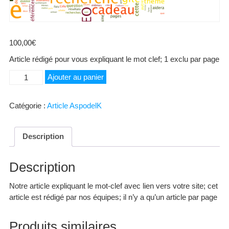
100,00
€
Article rédigé pour vous expliquant le mot clef; 1 exclu par page
quantité
Ajouter au panier
de
Création
Catégorie :
Article AspodelK
de
site
internet
Description
Description
Notre article expliquant le mot-clef avec lien vers votre site; cet
article est rédigé par nos équipes; il n’y a qu’un article par page
Produits similaires