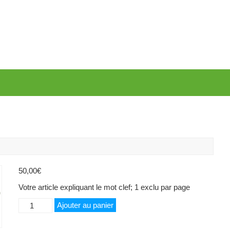
50,00
€
Votre article expliquant le mot clef; 1 exclu par page
quantité
Ajouter au panier
de
Enfant