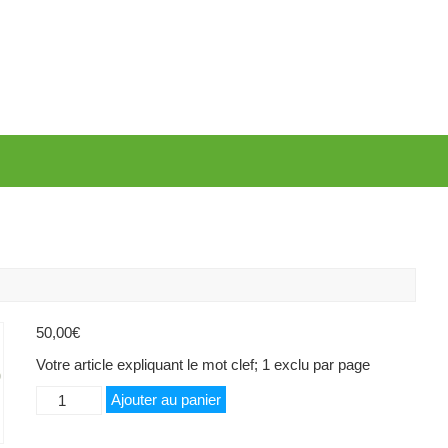
50,00
€
Votre article expliquant le mot clef; 1 exclu par page
quantité
Ajouter au panier
de
Garde-