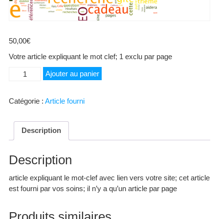
50,00
€
Votre article expliquant le mot clef; 1 exclu par page
quantité
Ajouter au panier
de
Jus
Catégorie :
Article fourni
de
fruits
Description
Description
article expliquant le mot-clef avec lien vers votre site; cet article
est fourni par vos soins; il n’y a qu’un article par page
Produits similaires