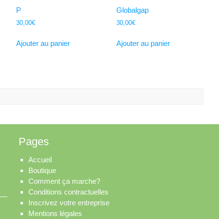
P
Globalgap
30,00
€
30,00
€
Ajouter au panier
Ajouter au panier
Pages
Accueil
Boutique
Comment ça marche?
Conditions contractuelles
Inscrivez votre entreprise
Mentions légales