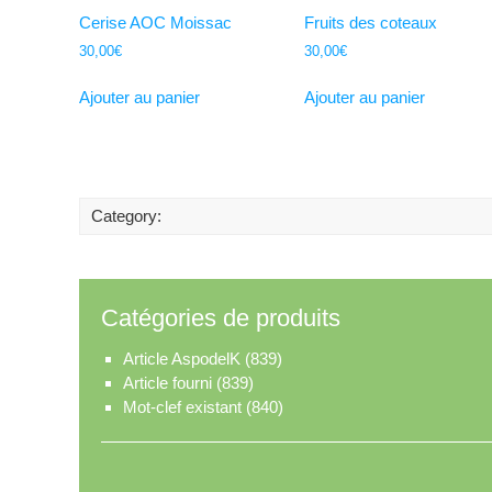
Cerise AOC Moissac
Fruits des coteaux
30,00
€
30,00
€
Ajouter au panier
Ajouter au panier
Category:
Catégories de produits
Article AspodelK
(839)
Article fourni
(839)
Mot-clef existant
(840)