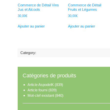
Commerce de Détail Vins
Commerce de Détail
Jus et Alcools
Fruits et Légumes
30,00
€
30,00
€
Ajouter au panier
Ajouter au panier
Category:
Catégories de produits
Article AspodelK
(839)
Article fourni
(839)
Mot-clef existant
(840)