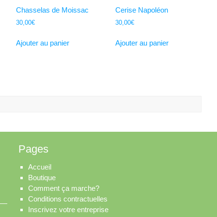
Chasselas de Moissac
Cerise Napoléon
30,00
€
30,00
€
Ajouter au panier
Ajouter au panier
Pages
Accueil
Boutique
Comment ça marche?
Conditions contractuelles
Inscrivez votre entreprise