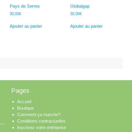
Pays de Serres
Globalgap
30,00
€
30,00
€
Ajouter au panier
Ajouter au panier
Pages
Accueil
Boutique
Comment ça marche?
Conditions contractuelles
Inscrivez votre entreprise