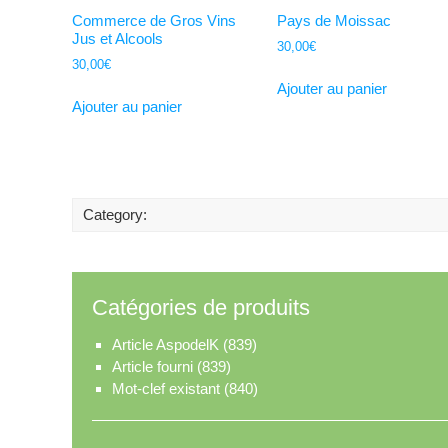
Commerce de Gros Vins
Pays de Moissac
Jus et Alcools
30,00
€
30,00
€
Ajouter au panier
Ajouter au panier
Category:
Catégories de produits
Article AspodelK
(839)
Article fourni
(839)
Mot-clef existant
(840)