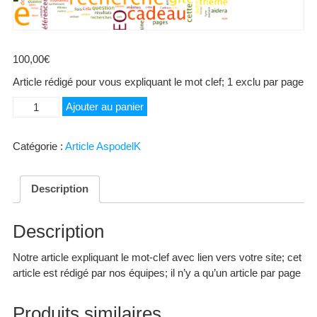
100,00
€
Article rédigé pour vous expliquant le mot clef; 1 exclu par page
quantité
Ajouter au panier
de
Pays
Catégorie :
Article AspodelK
de
Toulouse
Description
Description
Notre article expliquant le mot-clef avec lien vers votre site; cet
article est rédigé par nos équipes; il n’y a qu’un article par page
Produits similaires