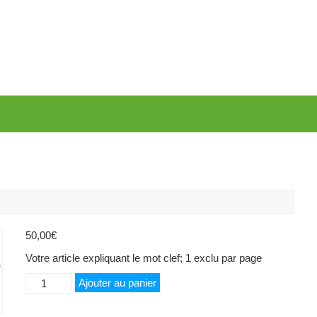
50,00
€
Votre article expliquant le mot clef; 1 exclu par page
quantité
Ajouter au panier
de
Ramette