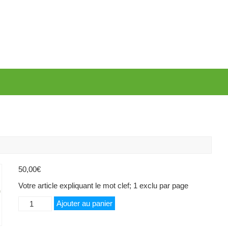
50,00
€
Votre article expliquant le mot clef; 1 exclu par page
quantité
Ajouter au panier
de
Repas