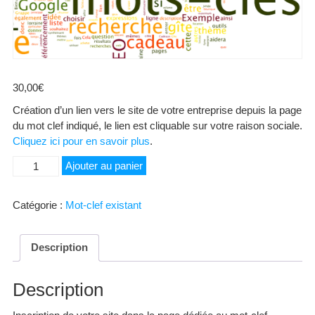
30,00
€
Création d’un lien vers le site de votre entreprise depuis la page
du mot clef indiqué, le lien est cliquable sur votre raison sociale.
Cliquez ici pour en savoir plus
.
quantité
Ajouter au panier
de
Service
Catégorie :
Mot-clef existant
Particulier
Location
d'Outils
Description
Description