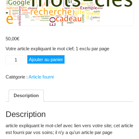
50,00
€
Votre article expliquant le mot clef; 1 exclu par page
quantité
Ajouter au panier
de
Service
Catégorie :
Article fourni
Particulier
Salon
de
Description
Massage
Description
article expliquant le mot-clef avec lien vers votre site; cet article
est fourni par vos soins; il n’y a qu’un article par page