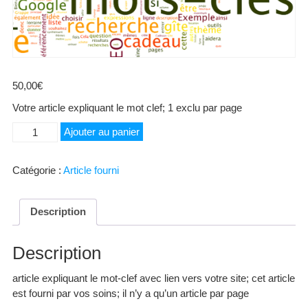
50,00
€
Votre article expliquant le mot clef; 1 exclu par page
quantité
Ajouter au panier
de
Service
Catégorie :
Article fourni
Particulier
Soins
esthétiques
Description
Description
article expliquant le mot-clef avec lien vers votre site; cet article
est fourni par vos soins; il n’y a qu’un article par page