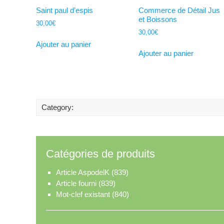
Saint paul d’espis
Commerce de Détail Jus
et Boissons
30,00
€
30,00
€
Ajouter au panier
Ajouter au panier
Category:
Catégories de produits
Article AspodelK
(839)
Article fourni
(839)
Mot-clef existant
(840)