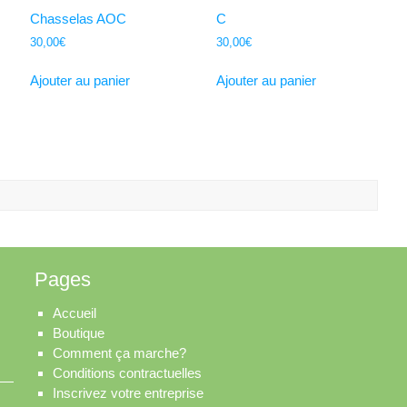
Chasselas AOC
C
30,00
€
30,00
€
Ajouter au panier
Ajouter au panier
Pages
Accueil
Boutique
Comment ça marche?
Conditions contractuelles
Inscrivez votre entreprise