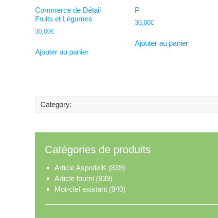
Commerce de Détail
P
Fruits et Légumes
30,00
€
30,00
€
Ajouter au panier
Ajouter au panier
Category:
Catégories de produits
Article AspodelK
(839)
Article fourni
(839)
Mot-clef existant
(840)